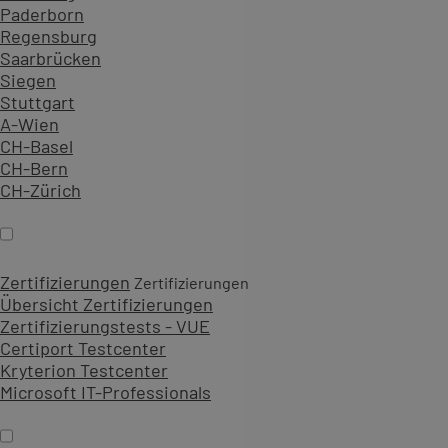
Paderborn
Regensburg
Saarbrücken
Siegen
Stuttgart
A-Wien
CH-Basel
CH-Bern
CH-Zürich
Zertifizierungen
Zertifizierungen
Übersicht Zertifizierungen
Zertifizierungstests - VUE
Certiport Testcenter
Kryterion Testcenter
Microsoft IT-Professionals