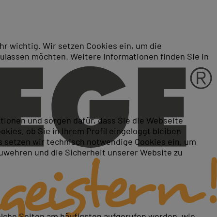
r wichtig. Wir setzen Cookies ein, um die
zulassen möchten. Weitere Informationen finden Sie in
oder als Live-Online-Kurs:
ktionen und sorgen dafür, dass Sie die Webseite
ies, ob Sie in Ihrem Profil eingeloggt bleiben
 setzen wir technisch notwendige Cookies ein, um
zuwehren und die Sicherheit unserer Website zu
elche Seiten am häufigsten aufgerufen werden, wie