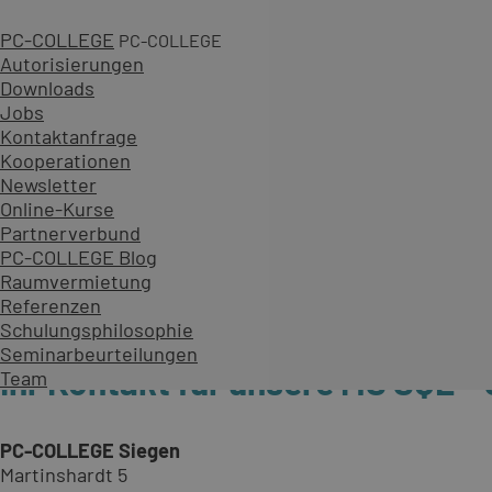
PC-COLLEGE
PC-COLLEGE
Autorisierungen
Downloads
Jobs
Kontaktanfrage
Kooperationen
Newsletter
Online-Kurse
Partnerverbund
PC-COLLEGE Blog
Raumvermietung
Referenzen
Schulungsphilosophie
Seminarbeurteilungen
Ihr Kontakt für unsere MS SQL –
Team
PC-COLLEGE Siegen
Martinshardt 5