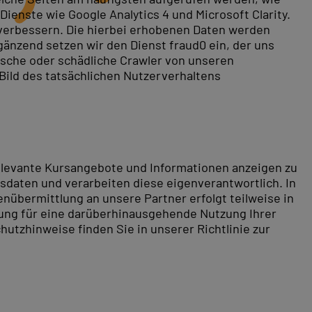
ienste wie Google Analytics 4 und Microsoft Clarity.
 verbessern. Die hierbei erhobenen Daten werden
gänzend setzen wir den Dienst fraud0 ein, der uns
 hat viele Facetten. Kurse decken sie systematisch ab.
rische oder schädliche Crawler von unseren
 Bild des tatsächlichen Nutzerverhaltens
ckup, Security und Automatisierung. Q2E (5 Tage)
elt SQL Server 2025.
änzen das Portfolio.
relevante Kursangebote und Informationen anzeigen zu
daten und verarbeiten diese eigenverantwortlich. In
nübermittlung an unsere Partner erfolgt teilweise in
tung für eine darüberhinausgehende Nutzung Ihrer
hutzhinweise finden Sie in unserer Richtlinie zur
 Zentrum. In Siegens Innenstadt finden Sie neben
ald- und hügelreiche Landschaft bietet einen schönen
he und Erholung genießen.
.