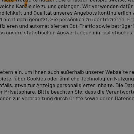
elche Kanäle sie zu uns gelangen. Wir verwenden dafür D
ndlichkeit und Qualität unseres Angebots kontinuierlich
nicht dazu genutzt, Sie persönlich zu identifizieren. Er
ing und T-SQL-Entwicklung - SQL-Server-Administration
ifizieren und automatisierten Bot-Traffic sowie betrüge
25.
ass unsere statistischen Auswertungen ein realistisches
fragen und Basisadministration. Q2A (5 Tage) vertieft Ba
es und Datenbankdesign. Der neue Grundkurs Q5G behand
17) bereit. Access-Integration (7AS) und Azure-Kurse erg
ietern ein, um Ihnen auch außerhalb unserer Webseite 
in Siegen
- Verpflegung und Unterlagen inklusive.
ieter über Cookies oder ähnliche Technologien Nutzungs
lls, etwa zur Anzeige personalisierter Inhalte. Die Date
dort Siegen
er Privatsphäre. Bitte beachten Sie, dass die Verantwor
tionen zur Verarbeitung durch Dritte sowie deren Datensc
rekt am Leimbachstadion, in südöstlicher Richtung vom
ße Angebote rund um Kunst, Kultur und Shopping. Die w
ld oder auf den Spuren des Bergbaus die reine Luft, Ru
us aus den hessischen Großstädten Siegen oder Marburg