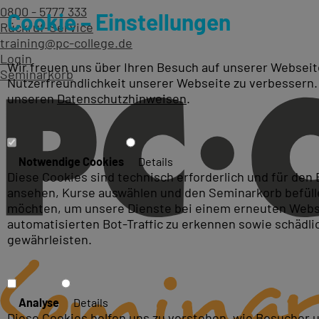
0800 - 5777 333
Cookie – Einstellungen
Rückruf-Service
training@pc-college.de
Login
Wir freuen uns über Ihren Besuch auf unserer Webseite
Seminarkorb
Nutzerfreundlichkeit unserer Webseite zu verbessern.
unseren
Datenschutzhinweisen
.
SQL-Server Schulungen und 
Notwendige Cookies
Details
Diese Cookies sind technisch erforderlich und für den
ansehen, Kurse auswählen und den Seminarkorb befüllen
möchten, um unsere Dienste bei einem erneuten Webse
automatisierten Bot-Traffic zu erkennen sowie schädl
gewährleisten.
Analyse
Details
Diese Cookies helfen uns zu verstehen, wie Besucher 