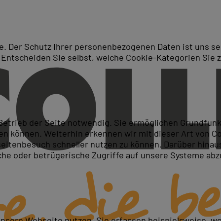
. Der Schutz Ihrer personenbezogenen Daten ist uns seh
 Entscheiden Sie selbst, welche Cookie-Kategorien Sie 
Suche
SQL-Server Kurse in Siegen 
 Betrieb der Seite notwendig. Sie ermöglichen Grundfun
 können. Weiterhin erkennen wir mit dieser Art von Cook
itenbesuch schneller nutzen zu können. Darüber hinaus
iche oder betrügerische Zugriffe auf unsere Systeme ab
unsere Webseite nutzen. Sie erfassen beispielsweise, w