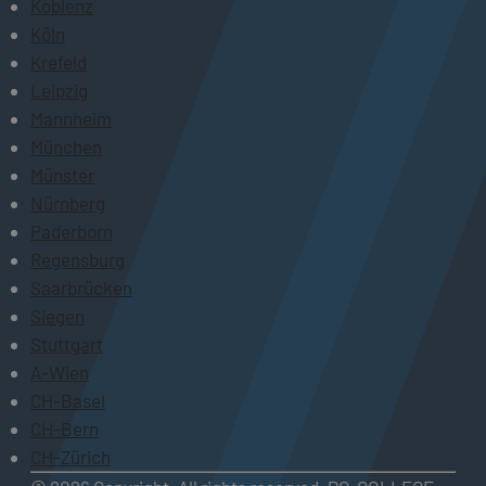
Koblenz
Köln
Krefeld
Leipzig
Mannheim
München
Münster
Nürnberg
Paderborn
Regensburg
Saarbrücken
Siegen
Stuttgart
A-Wien
CH-Basel
CH-Bern
CH-Zürich