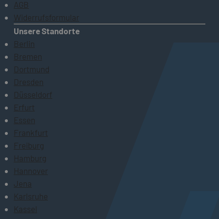
AGB
Widerrufsformular
Unsere Standorte
Berlin
Bremen
Dortmund
Dresden
Düsseldorf
Erfurt
Essen
Frankfurt
Freiburg
Hamburg
Hannover
Jena
Karlsruhe
Kassel