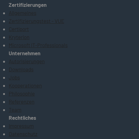
Zertifizierungen
Allgemeines
Zertifizierungstest - VUE
Certiport
Kryterion
Microsoft IT-Professionals
Unternehmen
Autorisierungen
Downloads
Jobs
Kooperationen
Philosophie
Referenzen
Team
Rechtliches
Impressum
Datenschutz