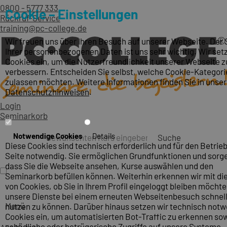
0800 - 5777 333
Cookie – Einstellungen
Rückruf-Service
training@pc-college.de
Wir freuen uns über Ihren Besuch auf unserer Webseite. Der
Ihrer personenbezogenen Daten ist uns sehr wichtig. Wir set
Cookies ein, um die Nutzerfreundlichkeit unserer Webseite z
verbessern. Entscheiden Sie selbst, welche Cookie-Kategori
zulassen möchten. Weitere Informationen finden Sie in unse
Datenschutzhinweisen
.
Login
Seminarkorb
Notwendige Cookies
Details
Suche
Diese Cookies sind technisch erforderlich und für den Betrieb
Seite notwendig. Sie ermöglichen Grundfunktionen und sorge
dass Sie die Webseite ansehen, Kurse auswählen und den
Seminarkorb befüllen können. Weiterhin erkennen wir mit die
von Cookies, ob Sie in Ihrem Profil eingeloggt bleiben möcht
unsere Dienste bei einem erneuten Webseitenbesuch schnel
Menü
nutzen zu können. Darüber hinaus setzen wir technisch not
Cookies ein, um automatisierten Bot-Traffic zu erkennen so
schädliche oder betrügerische Zugriffe auf unsere Systeme