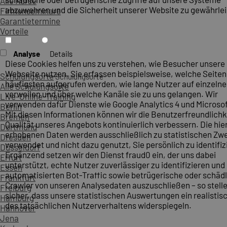
Alle Kurse
abzuwehren und die Sicherheit unserer Website zu gewährlei
Firmenseminare
Garantietermine
Vorteile
Analyse
Details
Diese Cookies helfen uns zu verstehen, wie Besucher unsere
Webseite nutzen. Sie erfassen beispielsweise, welche Seite
Schulungsorte
Schulungsorte
häufigsten aufgerufen werden, wie lange Nutzer auf einzelne
Alle Schulungsorte
verweilen und über welche Kanäle sie zu uns gelangen. Wir
Live-Online-Training
verwenden dafür Dienste wie Google Analytics 4 und Microsoft
Berlin
Mit diesen Informationen können wir die Benutzerfreundlichk
Bremen
Qualität unseres Angebots kontinuierlich verbessern. Die hie
Dortmund
erhobenen Daten werden ausschließlich zu statistischen Z
Dresden
verwendet und nicht dazu genutzt, Sie persönlich zu identifiz
Düsseldorf
Ergänzend setzen wir den Dienst fraud0 ein, der uns dabei
Erfurt
unterstützt, echte Nutzer zuverlässiger zu identifizieren und
Essen
automatisierten Bot-Traffic sowie betrügerische oder schäd
Frankfurt
Crawler von unseren Analysedaten auszuschließen – so stelle
Freiburg
sicher, dass unsere statistischen Auswertungen ein realistis
Hamburg
des tatsächlichen Nutzerverhaltens widerspiegeln.
Hannover
Jena