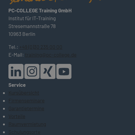
PC-COLLEGE Training GmbH
Institut für IT-Training
Stresemannstraße 78
10963 Berlin
Tel.:
+49 (0)30 235 00 00
E-Mail:
training@pc-college.de
Service
Kursübersicht
Firmenseminare
Garantietermine
Vorteile
Raumvermietung
Schulungsorte